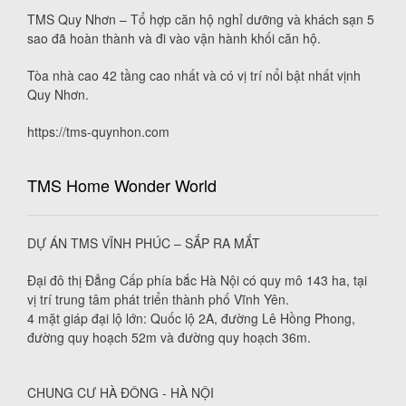
TMS Quy Nhơn – Tổ hợp căn hộ nghỉ dưỡng và khách sạn 5
sao đã hoàn thành và đi vào vận hành khối căn hộ.
Tòa nhà cao 42 tầng cao nhất và có vị trí nổi bật nhất vịnh
Quy Nhơn.
https://tms-quynhon.com
TMS Home Wonder World
DỰ ÁN TMS VĨNH PHÚC – SẮP RA MẮT
Đại đô thị Đẳng Cấp phía bắc Hà Nội có quy mô 143 ha, tại
vị trí trung tâm phát triển thành phố Vĩnh Yên.
4 mặt giáp đại lộ lớn: Quốc lộ 2A, đường Lê Hồng Phong,
đường quy hoạch 52m và đường quy hoạch 36m.
CHUNG CƯ HÀ ĐÔNG - HÀ NỘI