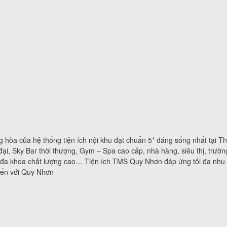
g hòa của hệ thống tiện ích nội khu đạt chuẩn 5* đáng sống nhất tại T
i, Sky Bar thời thượng, Gym – Spa cao cấp, nhà hàng, siêu thị, trườn
m đa khoa chất lượng cao… Tiện ích TMS Quy Nhơn đáp ứng tối đa nhu
đến với Quy Nhơn