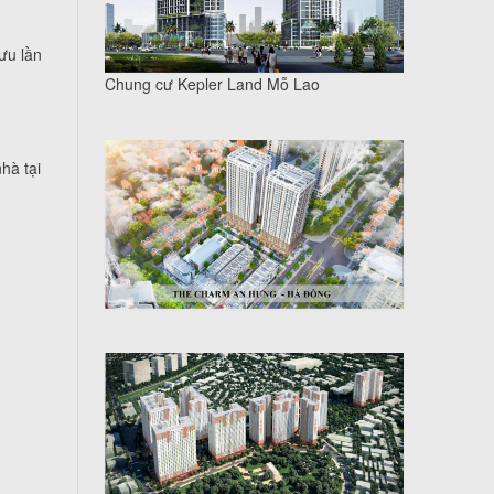
ưu lần
Chung cư Kepler Land Mỗ Lao
hà tại